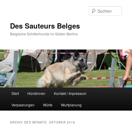
Zum
Zum
primären
sekundären
Such
Inhalt
Inhalt
springen
springen
Des Sauteurs Belges
Belgische Schäferhunde im Süden Berlins
Hauptmenü
Start
Hündinnen
Kontakt / Impressum
Verpaarungen
Würfe
Wurfplanung
ARCHIV DES MONATS:
OKTOBER 2018