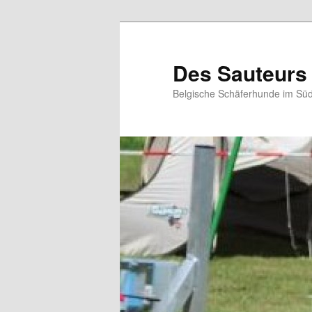
Zum
Zum
primären
sekundären
Inhalt
Inhalt
Des Sauteurs
springen
springen
Belgische Schäferhunde im Süd