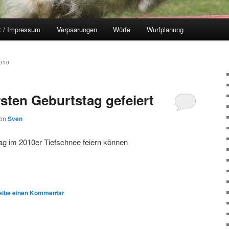
t / Impressum
Verpaarungen
Würfe
Wurfplanung
010
rsten Geburtstag gefeiert
on
Sven
tag im 2010er Tiefschnee feiern können
eibe einen Kommentar