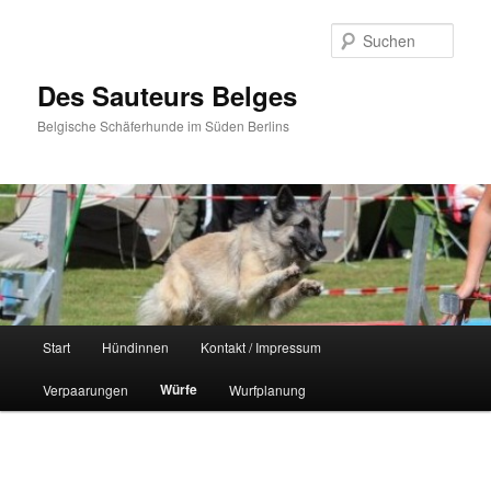
Zum
primären
Such
Inhalt
springen
Des Sauteurs Belges
Belgische Schäferhunde im Süden Berlins
Hauptmenü
Start
Hündinnen
Kontakt / Impressum
Würfe
Verpaarungen
Wurfplanung