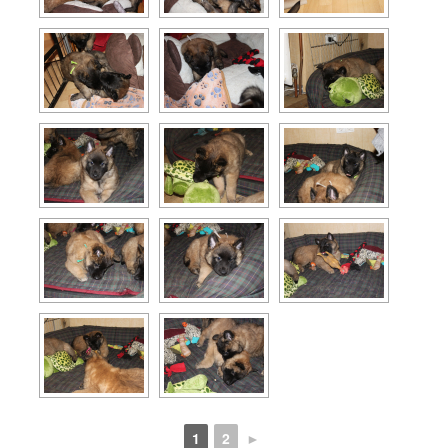
1
2
►