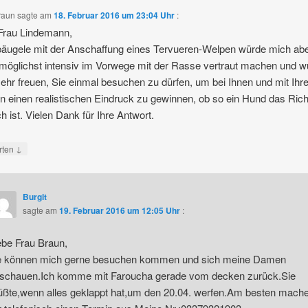
raun
sagte am
18. Februar 2016 um 23:04 Uhr
:
Frau Lindemann,
ebäugele mit der Anschaffung eines Tervueren-Welpen würde mich ab
möglichst intensiv im Vorwege mit der Rasse vertraut machen und w
ehr freuen, Sie einmal besuchen zu dürfen, um bei Ihnen und mit Ihr
 einen realistischen Eindruck zu gewinnen, ob so ein Hund das Rich
ch ist. Vielen Dank für Ihre Antwort.
↓
rten
Burgit
sagte am
19. Februar 2016 um 12:05 Uhr
:
ebe Frau Braun,
e können mich gerne besuchen kommen und sich meine Damen
schauen.Ich komme mit Faroucha gerade vom decken zurück.Sie
ßte,wenn alles geklappt hat,um den 20.04. werfen.Am besten mach