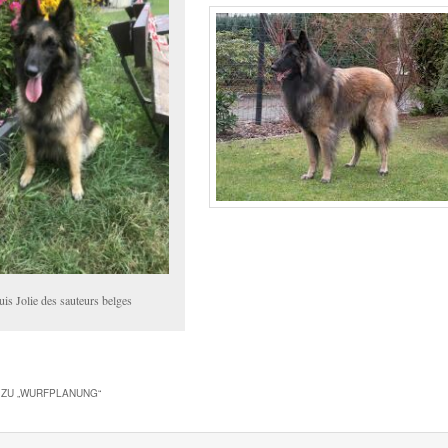
uis Jolie des sauteurs belges
ZU „
WURFPLANUNG
“