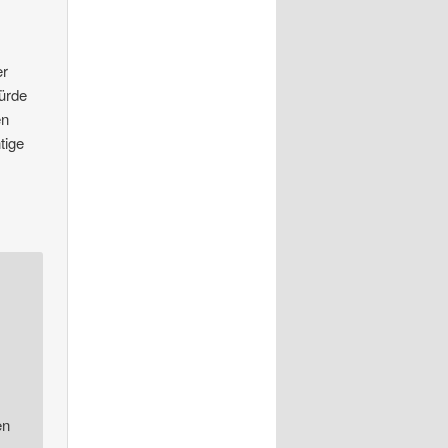
er
ürde
en
tige
en