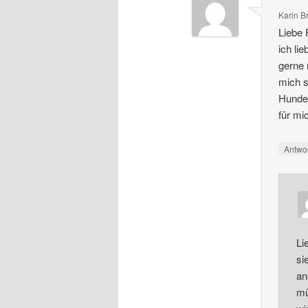
Karin B
Liebe 
ich li
gerne 
mich s
Hunden
für mi
Antwo
Li
si
an
mü