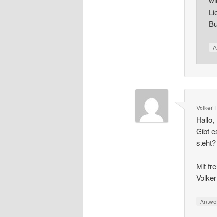
wi
Li
Bu
A
Volker
Hallo,
Gibt e
steht?
Mit fr
Volke
Antwo