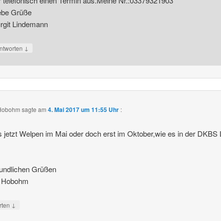
r telefonisch einen Termin aus.Meine Nr.:03379321903
ebe Grüße
rgit Lindemann
↓
ntworten
 Hobohm
sagte am
4. Mai 2017 um 11:55 Uhr
:
s jetzt Welpen im Mai oder doch erst im Oktober,wie es in der DKBS 
eundlichen Grüßen
r Hobohm
↓
rten