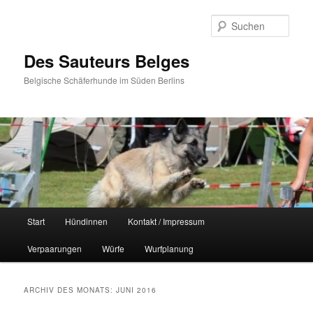
Zum
Zum
primären
sekundären
Such
Inhalt
Inhalt
springen
springen
Des Sauteurs Belges
Belgische Schäferhunde im Süden Berlins
Hauptmenü
Start
Hündinnen
Kontakt / Impressum
Verpaarungen
Würfe
Wurfplanung
ARCHIV DES MONATS:
JUNI 2016