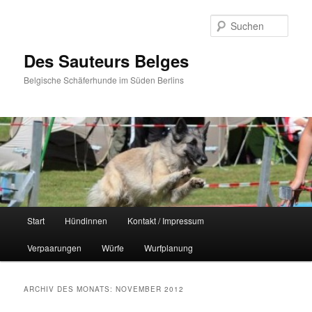
Zum
Zum
primären
sekundären
Such
Inhalt
Inhalt
springen
springen
Des Sauteurs Belges
Belgische Schäferhunde im Süden Berlins
Hauptmenü
Start
Hündinnen
Kontakt / Impressum
Verpaarungen
Würfe
Wurfplanung
ARCHIV DES MONATS:
NOVEMBER 2012