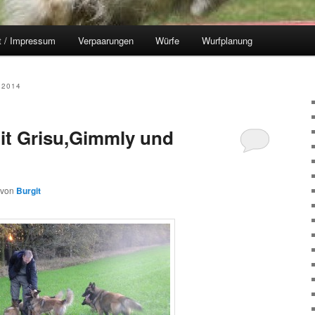
t / Impressum
Verpaarungen
Würfe
Wurfplanung
2014
it Grisu,Gimmly und
von
Burgit