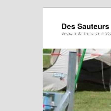
Zum
Zum
primären
sekundären
Inhalt
Inhalt
Des Sauteurs
springen
springen
Belgische Schäferhunde im Süd