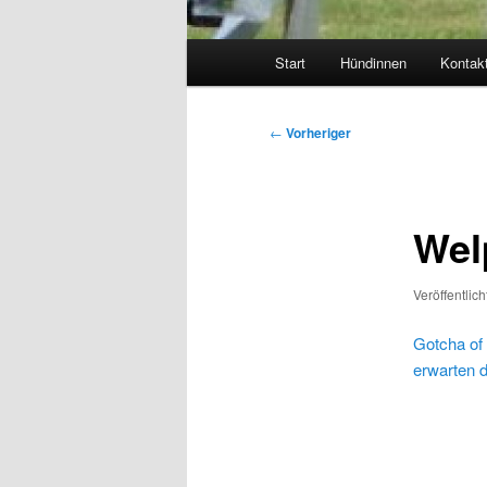
Hauptmenü
Start
Hündinnen
Kontak
Beitragsnavigation
←
Vorheriger
Wel
Veröffentlic
Gotcha of 
erwarten 