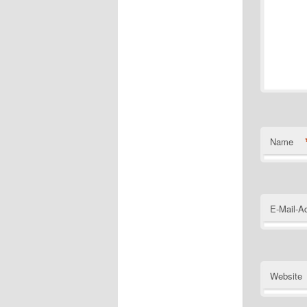
Name
E-Mail-A
Website