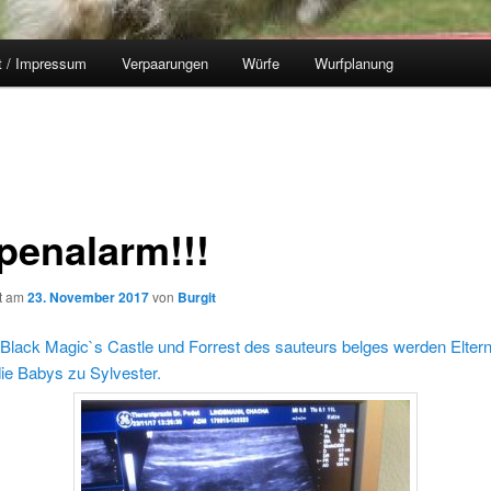
t / Impressum
Verpaarungen
Würfe
Wurfplanung
penalarm!!!
ht am
23. November 2017
von
Burgit
Black Magic`s Castle und Forrest des sauteurs belges werden Eltern
die Babys zu Sylvester.