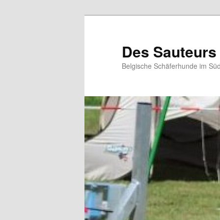
Zum
primären
Inhalt
Des Sauteurs
springen
Belgische Schäferhunde im Süd