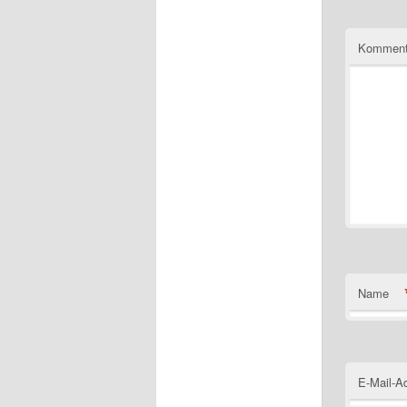
Komment
Name
E-Mail-A